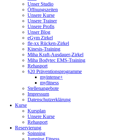
Unser Studio
Öffnungszeiten
Unsere Kurse
Unsere Trainer
Unsere Profis
Unser Blog
eGym Zirkel
fle-xx Rücken-Zirkel
Kinesis-Training
Miha Kraft-Ausdauer-Zirkel
Miha Bodytec EMS-Training
Rehasport
§20 Präventionsprogramme
myintense+
myfitness
Stellenangebote
Impressum
Datenschutzerklärung
Kurse
Kursplan
Unsere Kurse
Rehasport
Reservierung
Spinning
Jumping Fitness