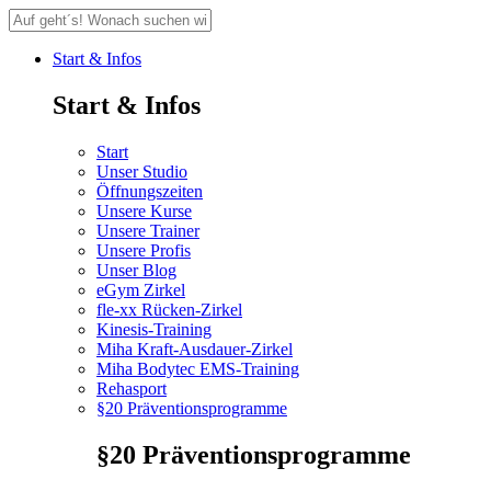
Start & Infos
Start & Infos
Start
Unser Studio
Öffnungszeiten
Unsere Kurse
Unsere Trainer
Unsere Profis
Unser Blog
eGym Zirkel
fle-xx Rücken-Zirkel
Kinesis-Training
Miha Kraft-Ausdauer-Zirkel
Miha Bodytec EMS-Training
Rehasport
§20 Präventionsprogramme
§20 Präventionsprogramme