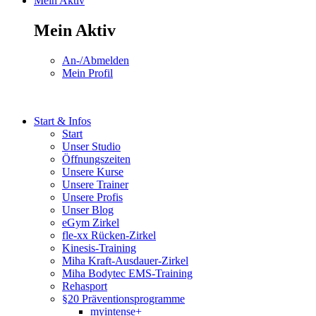
Mein Aktiv
Mein Aktiv
An-/Abmelden
Mein Profil
Start & Infos
Start
Unser Studio
Öffnungszeiten
Unsere Kurse
Unsere Trainer
Unsere Profis
Unser Blog
eGym Zirkel
fle-xx Rücken-Zirkel
Kinesis-Training
Miha Kraft-Ausdauer-Zirkel
Miha Bodytec EMS-Training
Rehasport
§20 Präventionsprogramme
myintense+