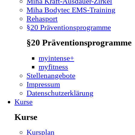
Miha Kraft-Ausdauer-Zirkel
Miha Bodytec EMS-Training
Rehasport
§20 Präventionsprogramme
§20 Präventionsprogramme
myintense+
myfitness
Stellenangebote
Impressum
Datenschutzerklärung
Kurse
Kurse
Kursplan