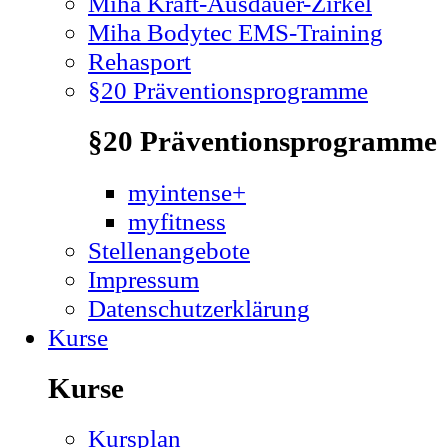
Miha Kraft-Ausdauer-Zirkel
Miha Bodytec EMS-Training
Rehasport
§20 Präventionsprogramme
§20 Präventionsprogramme
myintense+
myfitness
Stellenangebote
Impressum
Datenschutzerklärung
Kurse
Kurse
Kursplan