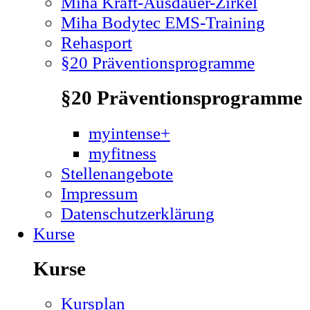
Miha Kraft-Ausdauer-Zirkel
Miha Bodytec EMS-Training
Rehasport
§20 Präventionsprogramme
§20 Präventionsprogramme
myintense+
myfitness
Stellenangebote
Impressum
Datenschutzerklärung
Kurse
Kurse
Kursplan