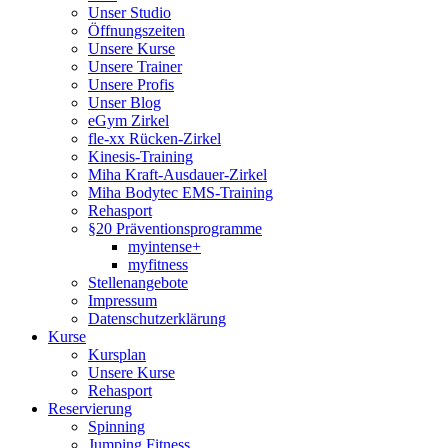
Unser Studio
Öffnungszeiten
Unsere Kurse
Unsere Trainer
Unsere Profis
Unser Blog
eGym Zirkel
fle-xx Rücken-Zirkel
Kinesis-Training
Miha Kraft-Ausdauer-Zirkel
Miha Bodytec EMS-Training
Rehasport
§20 Präventionsprogramme
myintense+
myfitness
Stellenangebote
Impressum
Datenschutzerklärung
Kurse
Kursplan
Unsere Kurse
Rehasport
Reservierung
Spinning
Jumping Fitness