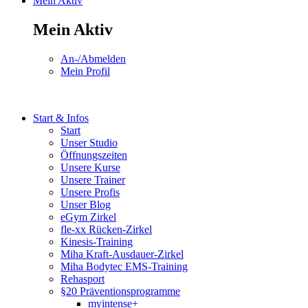
Mein Aktiv
Mein Aktiv
An-/Abmelden
Mein Profil
Start & Infos
Start
Unser Studio
Öffnungszeiten
Unsere Kurse
Unsere Trainer
Unsere Profis
Unser Blog
eGym Zirkel
fle-xx Rücken-Zirkel
Kinesis-Training
Miha Kraft-Ausdauer-Zirkel
Miha Bodytec EMS-Training
Rehasport
§20 Präventionsprogramme
myintense+