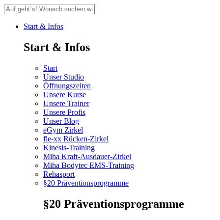
Start & Infos
Start & Infos
Start
Unser Studio
Öffnungszeiten
Unsere Kurse
Unsere Trainer
Unsere Profis
Unser Blog
eGym Zirkel
fle-xx Rücken-Zirkel
Kinesis-Training
Miha Kraft-Ausdauer-Zirkel
Miha Bodytec EMS-Training
Rehasport
§20 Präventionsprogramme
§20 Präventionsprogramme