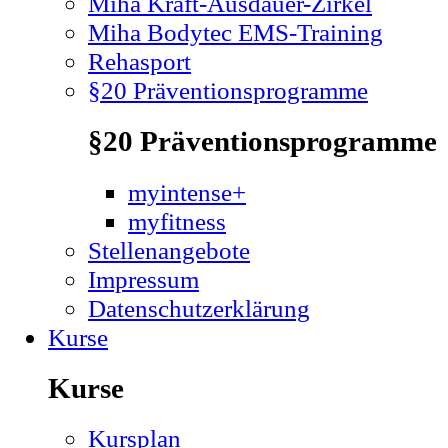
Miha Kraft-Ausdauer-Zirkel
Miha Bodytec EMS-Training
Rehasport
§20 Präventionsprogramme
§20 Präventionsprogramme
myintense+
myfitness
Stellenangebote
Impressum
Datenschutzerklärung
Kurse
Kurse
Kursplan