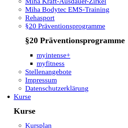
Miha Kraft-Ausdauer-Zirkel
Miha Bodytec EMS-Training
Rehasport
§20 Präventionsprogramme
§20 Präventionsprogramme
myintense+
myfitness
Stellenangebote
Impressum
Datenschutzerklärung
Kurse
Kurse
Kursplan