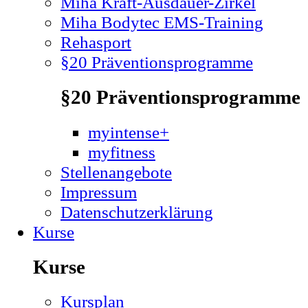
Miha Kraft-Ausdauer-Zirkel
Miha Bodytec EMS-Training
Rehasport
§20 Präventionsprogramme
§20 Präventionsprogramme
myintense+
myfitness
Stellenangebote
Impressum
Datenschutzerklärung
Kurse
Kurse
Kursplan