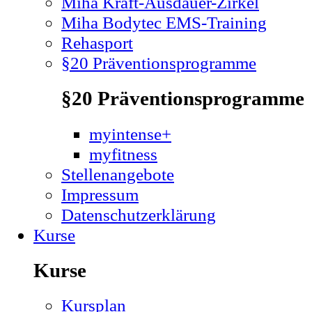
Miha Kraft-Ausdauer-Zirkel
Miha Bodytec EMS-Training
Rehasport
§20 Präventionsprogramme
§20 Präventionsprogramme
myintense+
myfitness
Stellenangebote
Impressum
Datenschutzerklärung
Kurse
Kurse
Kursplan