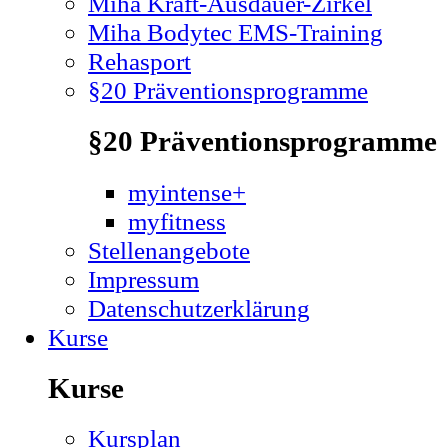
Miha Kraft-Ausdauer-Zirkel
Miha Bodytec EMS-Training
Rehasport
§20 Präventionsprogramme
§20 Präventionsprogramme
myintense+
myfitness
Stellenangebote
Impressum
Datenschutzerklärung
Kurse
Kurse
Kursplan