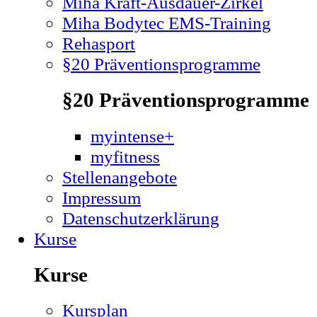
Miha Kraft-Ausdauer-Zirkel
Miha Bodytec EMS-Training
Rehasport
§20 Präventionsprogramme
§20 Präventionsprogramme
myintense+
myfitness
Stellenangebote
Impressum
Datenschutzerklärung
Kurse
Kurse
Kursplan