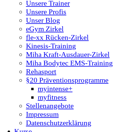
Unsere Trainer
Unsere Profis
Unser Blog
eGym Zirkel
fle-xx Rücken-Zirkel
Kinesis-Training
Miha Kraft-Ausdauer-Zirkel
Miha Bodytec EMS-Training
Rehasport
§20 Präventionsprogramme
myintense+
myfitness
Stellenangebote
Impressum
Datenschutzerklärung
Kurse