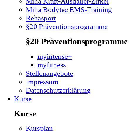
Miha Kraft-Ausdauer-Zirkel
Miha Bodytec EMS-Training
Rehasport
§20 Präventionsprogramme
§20 Präventionsprogramme
myintense+
myfitness
Stellenangebote
Impressum
Datenschutzerklärung
Kurse
Kurse
Kursplan