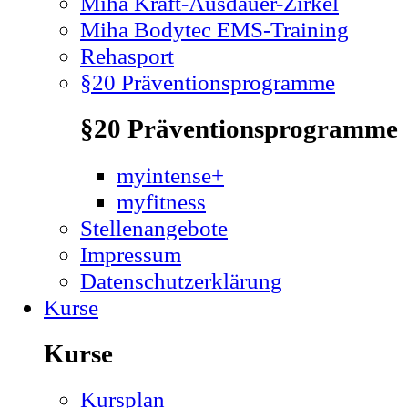
Miha Kraft-Ausdauer-Zirkel
Miha Bodytec EMS-Training
Rehasport
§20 Präventionsprogramme
§20 Präventionsprogramme
myintense+
myfitness
Stellenangebote
Impressum
Datenschutzerklärung
Kurse
Kurse
Kursplan